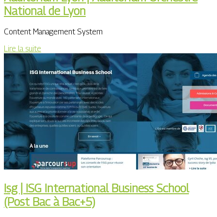
National de Lyon
Content Management System
Lire la suite
Isg | ISG In­ter­natio­nal Business School
(Post Bac à Bac+5)